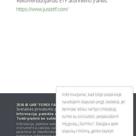
Rekomenduojamas ETF atsirinkimo įrankis:
https://www.justetf.com/
Informuojame, kad šioje svetainėje
naudojami slapukai (angl. cookies). Jei
2026 © UAB "FOREX FAKTORIUS". Visos teisės saugomos.
Svetainės privatumo politika
ketinate toliau naršyti tinklalapį,
Informacija, pateikta svetainėje, yra autorių nuosavybė.
turite su tuo sutikti, paspausdami
Todėl platinti be sutikimo draudžiama.
mygtuką „Sutinku“. Daugiau apie
Informacija, pateikta svetainėje apie skirtingus finansinius
instrumentus (akcijos, valiutos, žaliavos, obligacijos, ETF) nėra
slapukų rinkimą, galite skaityti
patarimai ar rekomendacijos investuoti, o autorių nuomonė arrba
statistinės informacijos pateikimas. Kiekvienas investuotojas turi