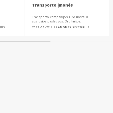
Transporto įmonės
,
Transporto kompanijos: Oro uostai ir
susijusios paslaugos. Oro linijos.
Geležinkeliai. Laivyba. Vilkikai.
IUS
2023-01-22
PRAMONĖS SEKTORIUS
Logistikos įmonės.