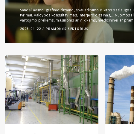
Sandėliavimo, grafinio dizaino, spausdinimo ir kitos paslaugos.
tyrimai, valdybos konsultavimas, interjero dizainas,… Nuomos i l
vartojimo prekėms, mašinoms ar vilkikams, medicininei ar pra
2023-01-22
PRAMONĖS SEKTORIUS