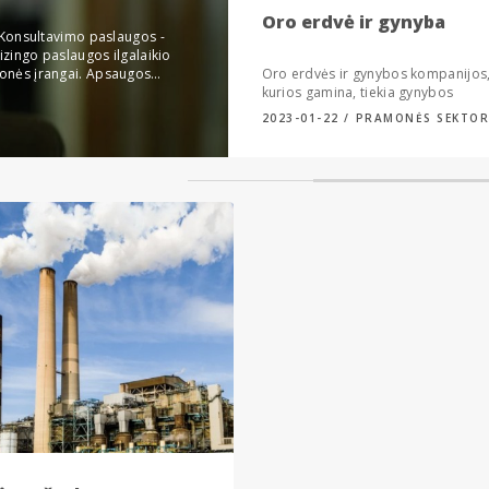
Oro erdvė ir gynyba
 Konsultavimo paslaugos -
izingo paslaugos ilgalaikio
monės įrangai. Apsaugos…
Oro erdvės ir gynybos kompanijos
kurios gamina, tiekia gynybos
produkciją, lėktuvus, dalis, tankus,
2023-01-22
PRAMONĖS SEKTOR
raketas,…