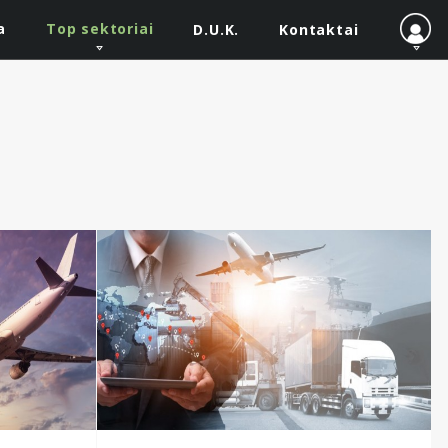
a
Top sektoriai
D.U.K.
Kontaktai